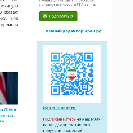
публикации на сайте. В рассылку
попадают все новости РИА Iran.ru.
 покинули
 сказал:
Подписаться
ики. Для
 времени
Главный редактор Иран.ру
Iran.ru Новости
ы США: в
на «все
Подписывайтесь
на наш MAX-
х»
канал для оперативного
получения новостей.