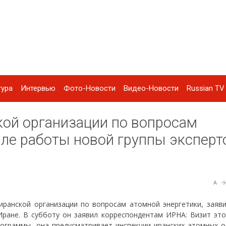
тура
Интервью
Фото-Новости
Видео-Новости
Russian TV 
ой организации по вопросам
але работы новой группы эксперт
A
 иранской организации по вопросам атомной энергетики, заяви
ране. В субботу он заявил корреспондентам ИРНА: Визит это
ограммы, она предусматривает инспекции иранских атомных о