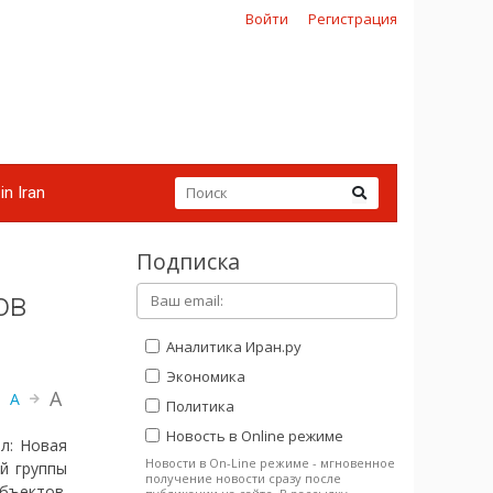
Войти
Регистрация
in Iran
Подписка
ов
Аналитика Иран.ру
Экономика
A
A
Политика
Новость в Online режиме
л: Новая
Новости в On-Line режиме - мгновенное
й группы
получение новости сразу после
бъектов.