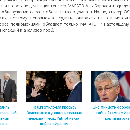
ыли в составе делегации генсека МАГАТЭ Аль Барадеи, в среду
обнаружении следов обогащенного урана в Иране, спикер ОЯЭ
ты, поэтому невозможно судить, опираясь на эти источн
проса полномочиями обладает только МАГАТЭ. К настоящему
нспекций и анализов проб.
раиль
Трамп отклонил просьбу
Экс-министр оборон
нтальный
Зеленского о дополнительных
войне Трампа у Ира
шении
перехватчиках Patriot из-за
карты на рука
рана
войны с Ираном