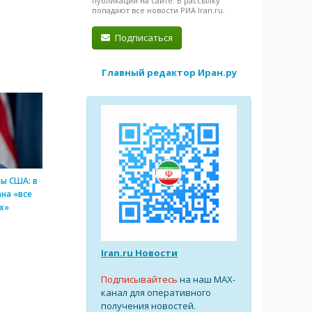
публикации на сайте. В рассылку
попадают все новости РИА Iran.ru.
Подписаться
Главный редактор Иран.ру
ы США: в
на «все
х»
Iran.ru Новости
Подписывайтесь
на наш MAX-
канал для оперативного
получения новостей.