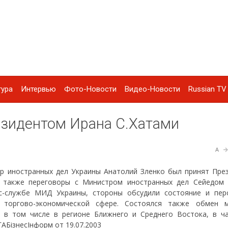
тура
Интервью
Фото-Новости
Видео-Новости
Russian TV 
езидентом Ирана С.Хатами
A
тр иностранных дел Украины Анатолий Зленко был принят Пре
 также переговоры с Министром иностранных дел Сейедом
сс-службе МИД Украины, стороны обсудили состояние и пер
в торгово-экономической сфере. Состоялся также обмен 
 в том числе в регионе Ближнего и Среднего Востока, в ча
ГАБiзнесIнформ от 19.07.2003