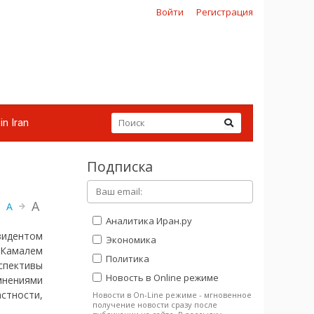
Войти
Регистрация
in Iran
Подписка
A
A
Аналитика Иран.ру
зидентом
Экономика
 Камалем
Политика
спективы
Новость в Online режиме
мнениями
стности,
Новости в On-Line режиме - мгновенное
получение новости сразу после