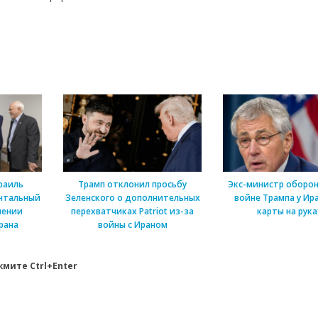
раиль
Трамп отклонил просьбу
Экс-министр оборон
нтальный
Зеленского о дополнительных
войне Трампа у Ира
шении
перехватчиках Patriot из-за
карты на рука
рана
войны с Ираном
мите Ctrl+Enter