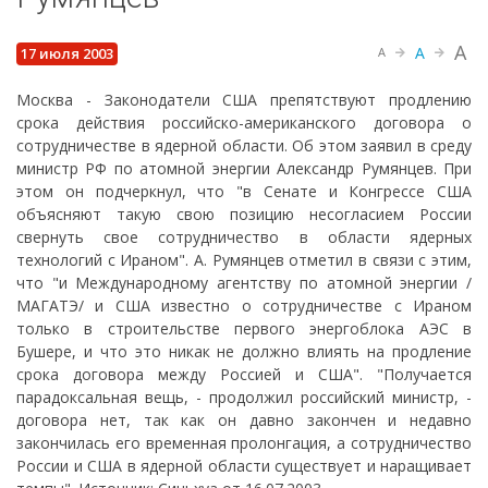
A
A
17 июля 2003
A
Москва - Законодатели США препятствуют продлению
срока действия российско-американского договора о
сотрудничестве в ядерной области. Об этом заявил в среду
министр РФ по атомной энергии Александр Румянцев. При
этом он подчеркнул, что "в Сенате и Конгрессе США
объясняют такую свою позицию несогласием России
свернуть свое сотрудничество в области ядерных
технологий с Ираном". А. Румянцев отметил в связи с этим,
что "и Международному агентству по атомной энергии /
МАГАТЭ/ и США известно о сотрудничестве с Ираном
только в строительстве первого энергоблока АЭС в
Бушере, и что это никак не должно влиять на продление
срока договора между Россией и США". "Получается
парадоксальная вещь, - продолжил российский министр, -
договора нет, так как он давно закончен и недавно
закончилась его временная пролонгация, а сотрудничество
России и США в ядерной области существует и наращивает