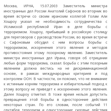
Москва, ИРНА, 15.07.2003 Заместитель министра
иностранных дел России Анатолий Сафонов во вторник во
время встречи со своим иранским коллегой Голам Али
Хошроу указал не необходимость сотрудничества с
Исламской республикой Иран в деле борьбы с
терроризмом. Хошроу, прибывший в российскую столицу
для переговоров с руководством России, во время встречи
с Сафоновым обсудил с ним вопросы борьбы с
терроризмом, искоренения этого явления и методов
противостояния этому позорному явлению. Заместитель
министра иностранных дел Ирана, говоря об отрицании
любых форм терроризма, сказал: Борьба с этим позорным
явлением должна вестись на не дискриминационной
основе, в рамках международных критериев и под
контролем ООН. В частности, он пояснил, что не внимание
к истинным корням терроризма и избирательный подход к
этому вопросу не приведет к искоренению этого явления.
Далее Хошроу отметил: В тоже время нельзя допустить
превращения этой борьбы в односторонние действия
некоторых стран. По его словам, после событий 11
сентября терроризм и односторонние силовые действия