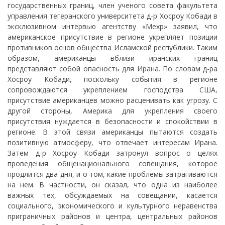
государственных границ, член ученого совета факультета
управления тегеранского университета д-р Хосроу Кобади в
эксклюзивном интервью агентству «Мехр» заявил, что
американское присутствие в регионе укрепляет позиции
противников основ общества Исламской республики. Таким
образом, американцы вблизи иранских границ
представляют собой опасность для Ирана. По словам д-ра
Хосроу Кобади, поскольку события в регионе
сопровождаются укреплением господства США,
присутствие американцев можно расценивать как угрозу. С
другой стороны, Америка для укрепления своего
присутствия нуждается в безопасности и спокойствии в
регионе. В этой связи американцы пытаются создать
позитивную атмосферу, что отвечает интересам Ирана.
Затем д-р Хосроу Кобади затронул вопрос о целях
проведения общенационального совещания, которое
продлится два дня, и о том, какие проблемы затрагиваются
на нем. В частности, он сказал, что одна из наиболее
важных тех, обсуждаемых на совещании, касается
социального, экономического и культурного неравенства
приграничных районов и центра, центральных районов