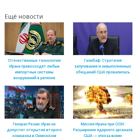
Ещё новости
Отечественные технологии
Галибаф: Стратегия
Ирана превосходят любые
запугивания и невыполненных
импортные системы
обещаний США провалилась
вооружений в регионе
Генерал Резаи: Иран не
Миссия Ирана при ООН:
допустит открытия второго
Расширение ядерного арсенала
коридора в Ормузском
США — угроза всему