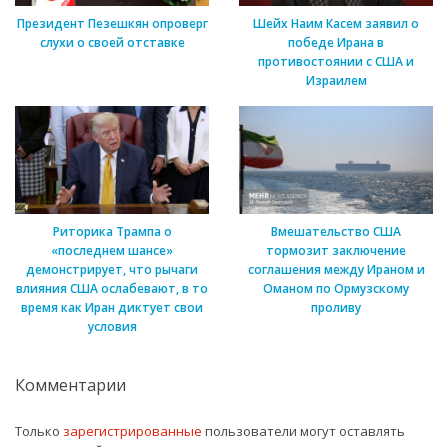
Президент Пезешкян опроверг
Шейх Наим Касем заявил о
слухи о своей отставке
победе Ирана в
противостоянии с США и
Израилем
Риторика Трампа о
Вмешательство США
«последнем шансе»
тормозит заключение
демонстрирует, что рычаги
соглашения между Ираном и
влияния США ослабевают, в то
Оманом по Ормузскому
время как Иран диктует свои
проливу
условия
Комментарии
Только
зарегистрированные
пользователи могут оставлять