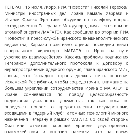
ТЕГЕРАН, 15 июля. /Корр. РИА "Новости" Николай Терехов/.
Министры иностранных дел Ирана Камаль Харрази и
Италии Франко Фраттини обсудили по телефону вопрос
сотрудничества Тегерана с Международным агентством по
атомной энергии /МАГАТЭ/. Как сообщили во вторник РИА
"Новости" в пресс-службе иранского внешнеполитического
ведомства, Харрази позитивно оценил последний визит
генерального директора МАГАТЭ в Иран на пути
укрепления взаимодействия. Касаясь проблемы подписания
Тегераном дополнительного протокола к Договору о
нераспространении ядерного оружия, глава иранского МИД
заявил, что "западные страны должны снять опасения
Исламской Республики, чтобы сосредоточить внимание на
большем укреплении сотрудничества Ирана с МАГАТЭ". В
Иране сомневаются по поводу целесообразности
подписания указанного документа, так как пока не
определен вопрос о предоставлении государствами,
входящими в "ядерный клуб", атомных технологий мирного
назначения Тегерану в рамках МАГАТЭ. Со своей стороны
Фраттини отметил хороший уровень двустороннего
взаимодействия и выразил надежду, что за время