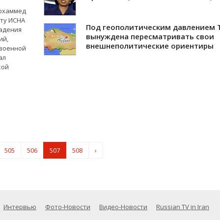
Мохаммед
ту ИСНА
Под геополитическим давлением 
адения
вынуждена пересматривать свои
ий,
внешнеполитические ориентиры
 военной
ал
кой
505
506
507
508
›
Интервью
Фото-Новости
Видео-Новости
Russian TV in Iran