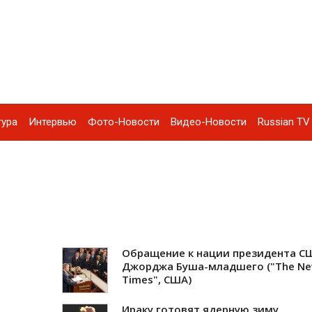
тура
Интервью
Фото-Новости
Видео-Новости
Russian TV 
Обращение к нации президента С
Джорджа Буша-младшего ("The Ne
Times", США)
Ираку готовят ядерную зиму