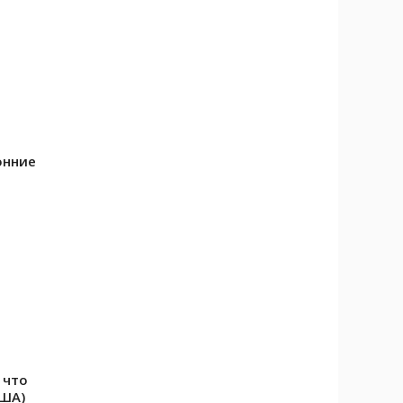
онние
 что
США)