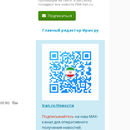
публикации на сайте. В рассылку
попадают все новости РИА Iran.ru.
Подписаться
Главный редактор Иран.ру
могло бы
Iran.ru Новости
Подписывайтесь
на наш MAX-
канал для оперативного
получения новостей.