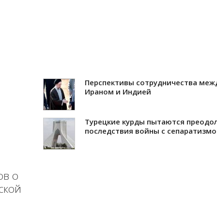
Перспективы сотрудничества меж
Ираном и Индией
Турецкие курды пытаются преодо
последствия войны с сепаратизм
ов о
ской