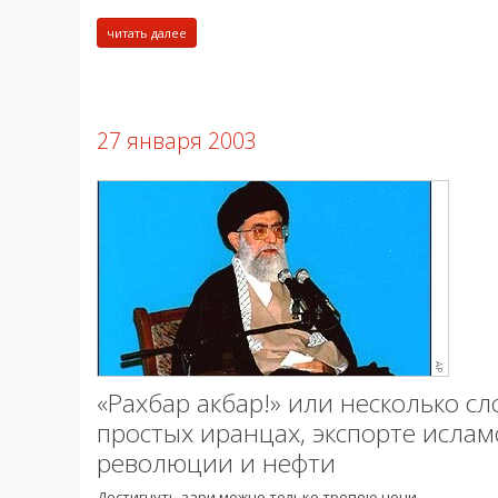
читать далее
27 января 2003
«Рахбар акбар!» или несколько сл
простых иранцах, экспорте ислам
революции и нефти
Достигнуть зари можно только тропою ночи.