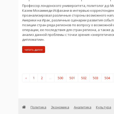
Профессор лондонского университета, политолог д-р 
Казем Мохаммеди Исфахани в интервью корреспонден
проанализировал различные стороны возможного нап
Америки на Ирак, различные сценарии развития событ
позиции стран ряда регионов по вопросу о возможной
операции, ее последствия для стран региона, а также д
анализ данной проблемы с точки зрения «энергетичес
дипломатии».
читать далее
‹
1
2
...
500
501
502
503
504
Политика
Экономика
Аналитика
Культура