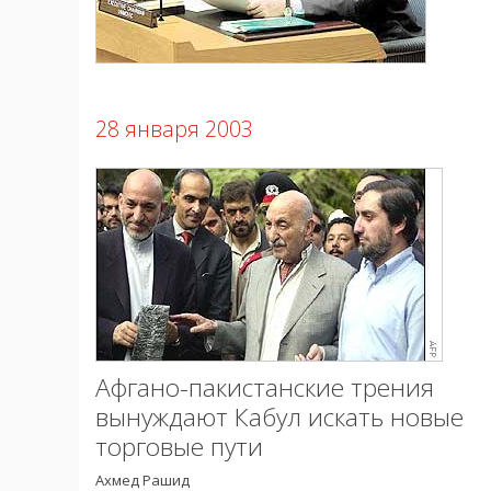
28 января 2003
Афгано-пакистанские трения
вынуждают Кабул искать новые
торговые пути
Ахмед Рашид